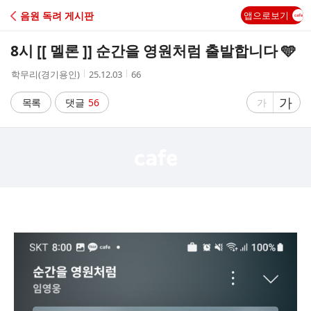
C
음원 독려 게시판
앱으로보기
A
8시 [[ 멜론 ]] 순간을 영원처럼 출발합니다 🩵
F
작
작
조
학무리(경기용인)
25.12.03
66
성
성
회
E
자
시
수
글
가
글
목록
댓글
56
가
간
자
자
크
크
기
기
크
작
게
게