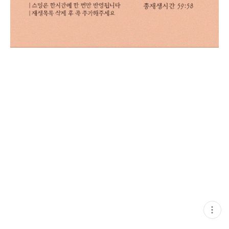
현
재
게