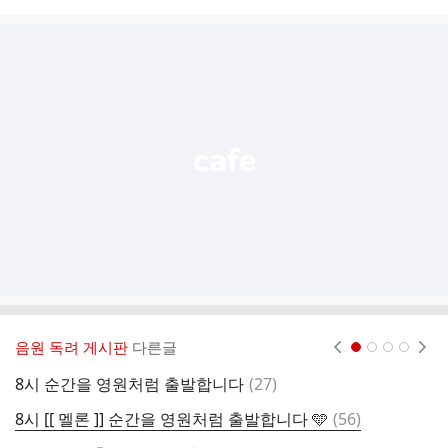
시
글
추
가
기
능
열
기
음원 독려 게시판
다른글
현재페이지 1
2
3
4
댓
8시 순간을 영원처럼 출발합니다
(
27
)

글
댓
8시 [[ 멜론 ]] 순간을 영원처럼 출발합니다 🩵
(
56
)
글