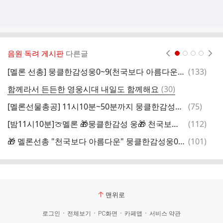
음원 독려 게시판
다른글
현재페이지 1
2
3
4
댓
[멜론 선총] 뭉클한감성웅0~9(천국보다 아름다운) 영웅님 소중한 음원 함께 지켜드려요 🎂 🥳 🎉
(
133
)
글
댓
함께라서 든든한 영웅시대 내일도 함께해요
(
30
)
글
댓
[멜론선물총공] 11시10분~50분까지 뭉클한감성웅0~뭉클한감성웅9 선물곡은 '천국보다 아름다운'
(
75
)
글
댓
[밤11시10분]🍈멜론 🎁뭉클한감성 웅🎁 천국보다 아름다운 [선물 총공 완료 ] 0~~9 음원선물은 영웅님 사랑입니다 💙
(
112
)
글
댓
🎁 멜론선총 "천국보다 아름다운" 뭉클한감성웅0-9 11시10-50분까지 쏘세요 아낌없이✈️
(
101
)
글
맨위로
로그인
전체보기
PC화면
카페앱
서비스 약관