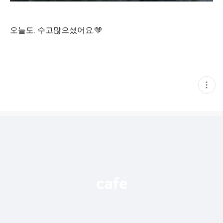
오늘도. 수고많으셨어요.🩵
현
재
게
시
글
추
가
기
능
열
기