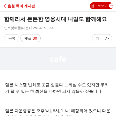
C
음원 독려 게시판
앱으로보기
A
함께라서 든든한 영웅시대 내일도 함께해요
F
작
작
조
민트빛애플(대전)
25.04.15
709
성
성
회
E
자
시
수
글
가
글
목록
댓글
30
가
간
자
자
크
크
기
기
크
작
게
게
멜론 시스템 변화로 조금 힘들다 느끼실 수도 있지만 우리
가 할 수 있는 한 최선을 다하면 되지 않을까 싶습니다.
멜론 다운총공은 오후6시, 8시, 10시 예정되어 있으니 다운