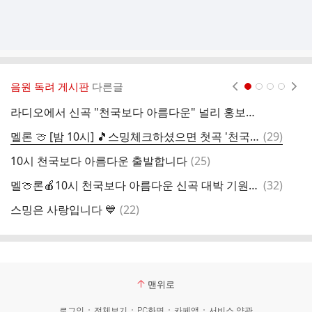
음원 독려 게시판
다른글
현재페이지 1
2
3
4
라디오에서 신곡 "천국보다 아름다운" 널리 홍보하러 갈 시간입니다~~ 라디오로 고고씽~~~
댓
멜론 🍈 [밤 10시] 🎵스밍체크하셨으면 첫곡 '천국보다 아름다운' 출발합니다
(
29
)
글
댓
10시 천국보다 아름다운 출발합니다
(
25
)
1
글
댓
멜🍈론🍎10시 천국보다 아름다운 신곡 대박 기원 합니다 스밍 함께 출발해웅
(
32
)
글
댓
스밍은 사랑입니다 💙
(
22
)
2
글
맨위로
로그인
전체보기
PC화면
카페앱
서비스 약관