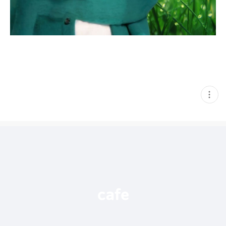
현
재
게
시
글
추
가
기
능
열
기