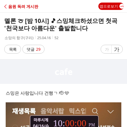
C
음원 독려 게시판
앱으로보기
A
멜론 🍈 [밤 10시] 🎵스밍체크하셨으면 첫곡
F
'천국보다 아름다운' 출발합니다
작
작
조
소망의 항구(구리)
25.04.16
52
E
성
성
회
자
시
수
글
가
글
목록
댓글
29
가
간
자
자
크
크
기
기
크
작
게
게
스밍은 사랑입니다 건행ㄱ 🫡 🩵