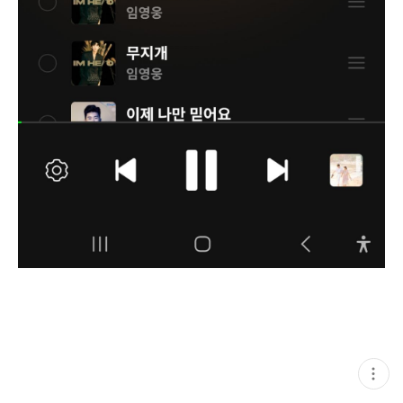
현
재
게