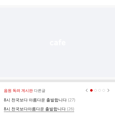
시
글
추
가
기
능
열
기
음원 독려 게시판
다른글
현재페이지 1
2
3
4
댓
8시 천국보다 아름다운 출발합니다
(
27
)
글
댓
8시 천국보다아름다운 출발합니다
(
26
)
8
글