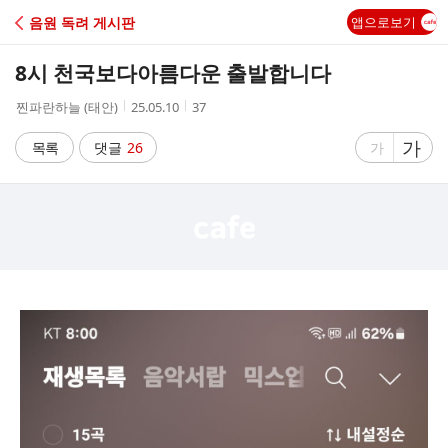
C
음원 독려 게시판
앱으로보기
A
8시 천국보다아름다운 출발합니다
F
작
작
조
찐파란하늘 (태안)
25.05.10
37
성
성
회
E
자
시
수
글
가
글
목록
댓글
26
가
간
자
자
크
크
기
기
크
작
게
게