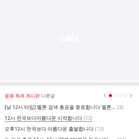
가
기
능
열
기
음원 독려 게시판
다른글
현재페이지 1
2
3
4
댓
[낮 12시 타임] 멜론 검색 총공을 종료합니다 멜론 홈차트 내 검색 인기곡 제일 상단에 있습니다 오후 6시타임에 다시 만나요😆
(
3
)
1
글
댓
12시 천국보다아름다운 시작합니다
(
13
)
글
댓
오후12시 천국보다 아름다운 출발합니다
(
12
)
1
글