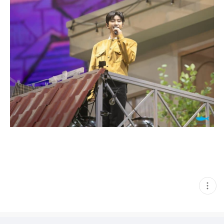
현
재
게
시
글
추