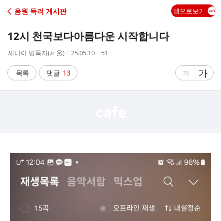
C
음원 독려 게시판
앱으로보기
A
12시 천국보다아름다운 시작합니다
F
작
작
조
새나야 밥묵자(서울)
25.05.10
51
성
성
회
E
자
시
수
글
가
글
목록
댓글
13
가
간
자
자
크
크
기
기
크
작
게
게