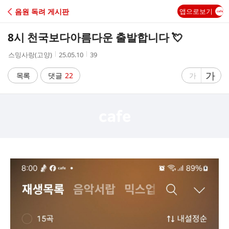
C
음원 독려 게시판
앱으로보기
A
8시 천국보다아름다운 출발합니다 💘
F
작
작
조
스밍사랑(고양)
25.05.10
39
성
성
회
E
자
시
수
글
가
글
목록
댓글
22
가
간
자
자
크
크
기
기
크
작
게
게