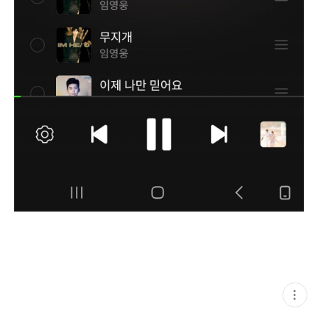
현
재
게