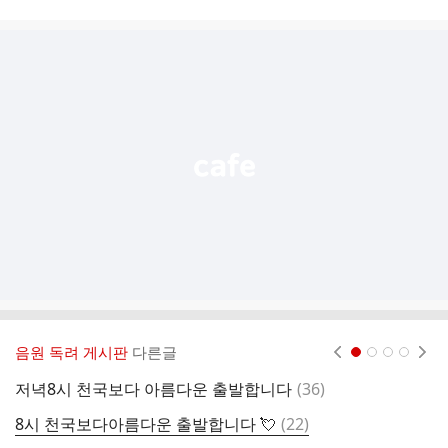
시
글
추
가
기
능
열
기
음원 독려 게시판
다른글
현재페이지 1
2
3
4
댓
저녁8시 천국보다 아름다운 출발합니다
(
36
)
2
글
댓
8시 천국보다아름다운 출발합니다 💘
(
22
)
8
글