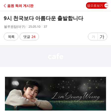
C
음원 독려 게시판
앱으로보기
A
9시 천국보다 아름다운 출발합니다
F
작
작
조
블루원탑(대구)
25.05.10
37
성
성
회
E
자
시
수
글
가
글
목록
댓글
24
가
간
자
자
크
크
기
기
크
작
게
게