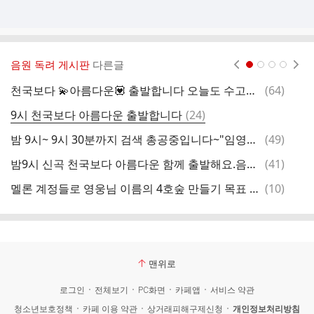
음원 독려 게시판
다른글
현재페이지 1
2
3
4
댓
천국보다 💫아름다운💟 출발합니다 오늘도 수고하셨습니다 🙆‍♂️💙💕
(
64
)
9
글
댓
9시 천국보다 아름다운 출발합니다
(
24
)
글
댓
밤 9시~ 9시 30분까지 검색 총공중입니다~"임영웅 천국보다 아름다운"을 검색해주세요
(
49
)
멜
글
댓
밤9시 신곡 천국보다 아름다운 함께 출발해요.음원스밍으로 보답합니다 ♡
(
41
)
글
댓
멜론 계정들로 영웅님 이름의 4호숲 만들기 목표 숲트리밍 프로젝트에 함께해주세요
(
10
)
글
맨위로
로그인
전체보기
PC화면
카페앱
서비스 약관
청소년보호정책
카페 이용 약관
상거래피해구제신청
개인정보처리방침