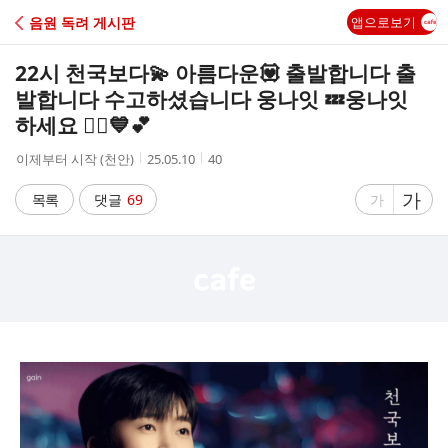
C
음원 독려 게시판
앱으로보기
A
22시 천국보다💫 아름다운💟 출발합니다 출
F
발합니다 수고하셨습니다 웅나잇 💤웅나잇
하세요 🙆‍♂️💙💕
E
작
작
조
이제부터 시작 (천안)
25.05.10
40
성
성
회
자
시
수
글
가
글
목록
댓글
69
가
간
자
자
크
크
기
기
크
작
게
게