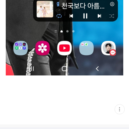
현
재
게
시
글