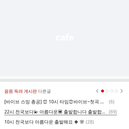
추
가
기
능
열
기
음원 독려 게시판
다른글
현재페이지 1
2
3
4
댓
[바이브 스밍 총공] ⏰️ 10시 타임⏰️바이브~첫곡 천국보다 아름다운 부터 출발~바이브 스밍 함께해요
(
6
)
글
댓
22시 천국보다💫 아름다운💟 출발합니다 출발합니다 수고하셨습니다 웅나잇 💤웅나잇 하세요 🙆‍♂️💙💕
(
69
)
글
댓
10시 천국보다 아름다운 출발해요 🍀 🌸
(
28
)
글