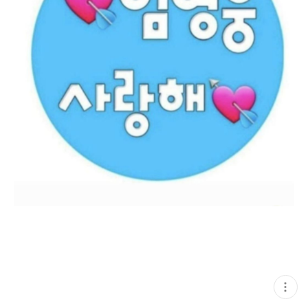
현
재
게