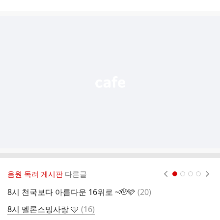
시
글
추
가
기
능
열
기
음원 독려 게시판
다른글
현재페이지 1
2
3
4
댓
8시 천국보다 아름다운 16위로 ~🫡🩵
(
20
)
8
글
댓
8시 멜론스밍사랑 🩵
(
16
)
8
글