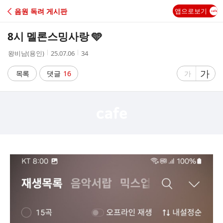
C
음원 독려 게시판
앱으로보기
A
8시 멜론스밍사랑 🩵
F
작
작
조
왕비남(용인)
25.07.06
34
성
성
회
E
자
시
수
글
가
글
목록
댓글
16
가
간
자
자
크
크
기
기
크
작
게
게