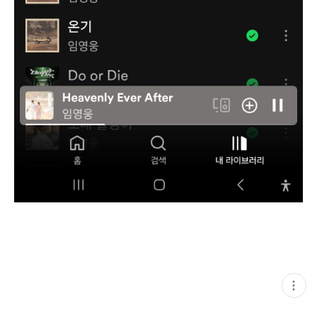
현
재
게
시