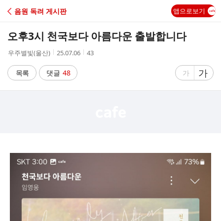
C
음원 독려 게시판
앱으로보기
A
오후3시 천국보다 아름다운 출발합니다
F
작
작
조
우주별빛(울산)
25.07.06
43
성
성
회
E
자
시
수
글
가
글
목록
댓글
48
가
간
자
자
크
크
기
기
크
작
게
게