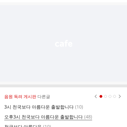
글
추
가
기
능
열
기
음원 독려 게시판
다른글
현재페이지 1
2
3
4
댓
3시 천국보다 아름다운 출발합니다
(
10
)
2
글
댓
오후3시 천국보다 아름다운 출발합니다
(
48
)
2
글
댓
천국보다 아름다운
(
10
)
천