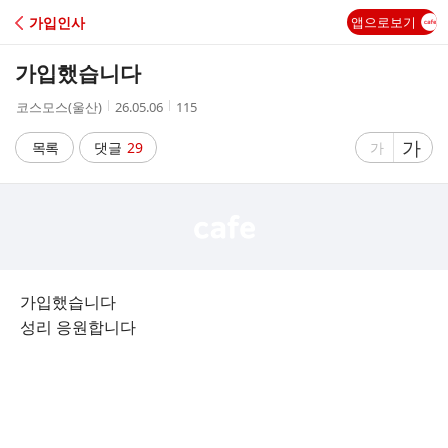
C
가입인사
앱으로보기
A
가입했습니다
F
작
작
조
코스모스(울산)
26.05.06
115
성
성
회
E
자
시
수
글
가
글
목록
댓글
29
가
간
자
자
크
크
기
기
크
작
게
게
가입했습니다
성리 응원합니다