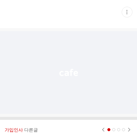
현
재
게
시
글
추
가
기
능
열
기
가입인사
다른글
현재페이지 1
2
3
4