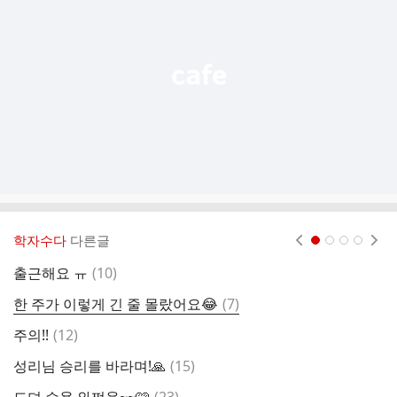
능
열
기
학자수다
다른글
현재페이지 1
2
3
4
댓
출근해요 ㅠ
(
10
)
이
글
댓
한 주가 이렇게 긴 줄 몰랐어요😂
(
7
)
팬
글
댓
주의!!
(
12
)
글
댓
성리님 승리를 바라며!🙏
(
15
)
오
글
댓