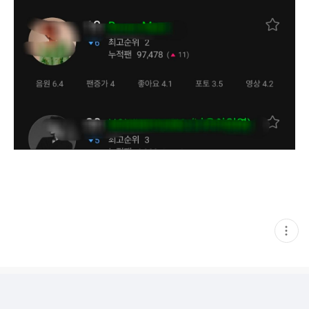
현
재
게
시
글
추
가
기