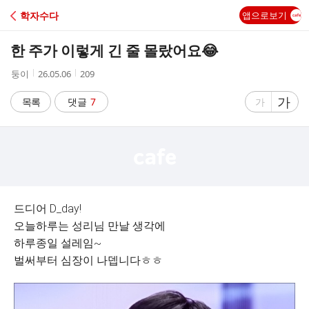
C
학자수다
앱으로보기
A
한 주가 이렇게 긴 줄 몰랐어요😂
F
작
작
조
둥이
26.05.06
209
성
성
회
E
자
시
수
글
가
글
목록
댓글
7
가
간
자
자
크
크
기
기
크
작
게
게
드디어 D_day!
오늘하루는 성리님 만날 생각에
하루종일 설레임~
벌써부터 심장이 나뎁니다ㅎㅎ