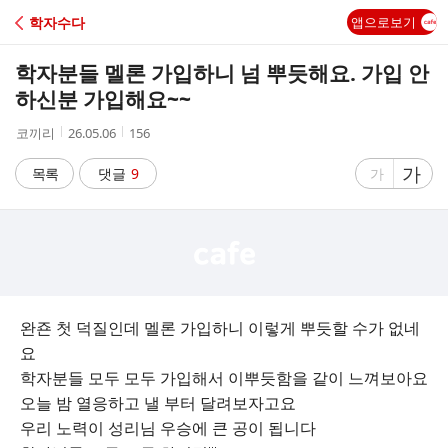
C
학자수다
앱으로보기
A
학자분들 멜론 가입하니 넘 뿌듯해요. 가입 안
F
하신분 가입해요~~
작
작
조
코끼리
26.05.06
156
E
성
성
회
자
시
수
글
가
글
목록
댓글
9
가
간
자
자
크
크
기
기
크
작
게
게
완죤 첫 덕질인데 멜론 가입하니 이렇게 뿌듯할 수가 없네
요
학자분들 모두 모두 가입해서 이뿌듯함을 같이 느껴보아요
오늘 밤 열응하고 낼 부터 달려보자고요
우리 노력이 성리님 우승에 큰 공이 됩니다