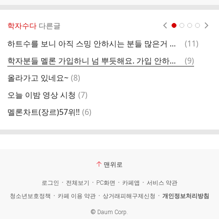
학자수다
다른글
현재페이지 1
2
3
4
댓
하트수를 보니 아직 스밍 안하시는 분들 많은거 같아서
(
11
)
학
글
댓
학자분들 멜론 가입하니 넘 뿌듯해요. 가입 안하신분 가입해요~~
(
9
)
네
글
댓
올라가고 있네요~
(
8
)
글
댓
오늘 이밤 영상 시청
(
7
)

글
댓
멜론차트(장르)57위!!
(
6
)
선
글
맨위로
로그인
전체보기
PC화면
카페앱
서비스 약관
청소년보호정책
카페 이용 약관
상거래피해구제신청
개인정보처리방침
©
Daum Corp.