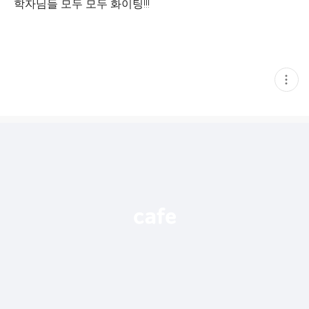
학자님들 모두 모두 화이팅!!!
현
재
게
시
글
추
가
기
능
열
기