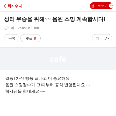
C
학자수다
앱으로보기
A
성리 우승을 위해~~ 음원 스밍 계속합시다!
F
작
작
조
판도라
26.05.06
168
성
성
회
E
자
시
수
글
가
글
목록
댓글
8
가
간
자
자
크
크
기
기
크
작
게
게
결승1차전 방송 끝나고 더 중요해요!
음원 스밍점수가 그 때부터 공식 반영된대요~~
학자님들 힘내세요~~