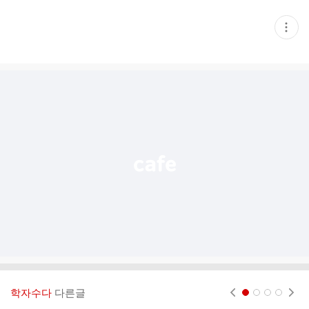
현
재
게
시
글
추
가
기
능
열
기
학자수다
다른글
현재페이지 1
2
3
4