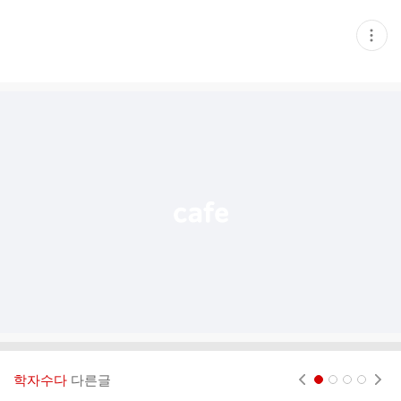
현
재
게
시
글
추
가
기
능
열
기
학자수다
다른글
현재페이지 1
2
3
4