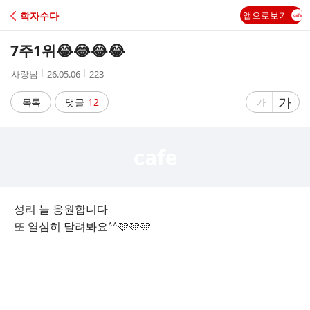
C
학자수다
앱으로보기
A
7주1위😂😂😂😂
F
작
작
조
사랑님
26.05.06
223
성
성
회
E
자
시
수
글
가
글
목록
댓글
12
가
간
자
자
크
크
기
기
크
작
게
게
성리 늘 응원합니다
또 열심히 달려봐요^^🩷🩷🩷