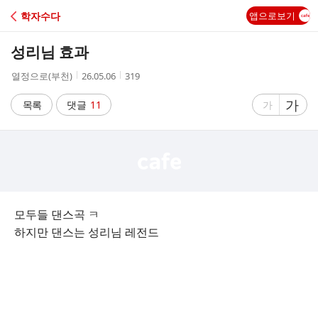
C
학자수다
앱으로보기
A
성리님 효과
F
작
작
조
열정으로(부천)
26.05.06
319
성
성
회
E
자
시
수
글
가
글
목록
댓글
11
가
간
자
자
크
크
기
기
크
작
게
게
모두들 댄스곡 ㅋ
하지만 댄스는 성리님 레전드