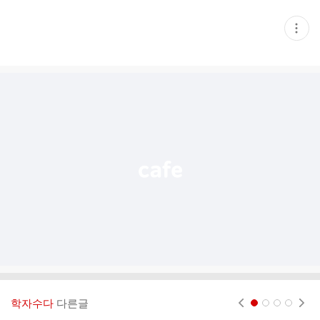
현
재
게
시
글
추
가
기
능
열
기
학자수다
다른글
현재페이지 1
2
3
4