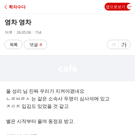
C
학자수다
앱으로보기
A
영차 영차
F
작
작
조
머루
26.05.06
154
성
성
회
E
자
시
수
글
가
글
목록
댓글
4
가
간
자
자
크
크
기
기
크
작
게
게
울 성리 님 진짜 우리가 지켜야겠네요.
ㄴㄹㅂㄹㅅ 는 같은 소속사 두명이 심사석에 있고
ㅈㅇㅈ 입김도 있었을 것 같고
별은 시작부터 울며 동정표 받고..