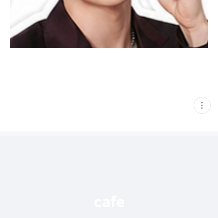
현
재
게
시
글
추
가
기
능
열
기