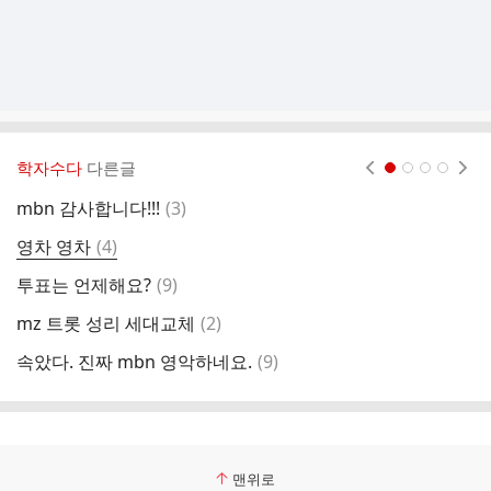
학자수다
다른글
현재페이지 1
2
3
4
댓
mbn 감사합니다!!!
(
3
)
성
글
댓
영차 영차
(
4
)
음
글
댓
투표는 언제해요?
(
9
)
우
글
댓
mz 트롯 성리 세대교체
(
2
)
다
글
댓
속았다. 진짜 mbn 영악하네요.
(
9
)
글
맨위로