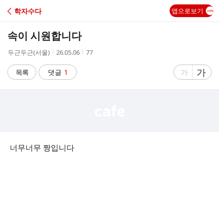
C
학자수다
앱으로보기
A
속이 시원합니다
F
작
작
조
두근두근(서울)
26.05.06
77
성
성
회
E
자
시
수
글
가
글
목록
댓글
1
가
간
자
자
크
크
기
기
크
작
게
게
너무너무 짱입니다