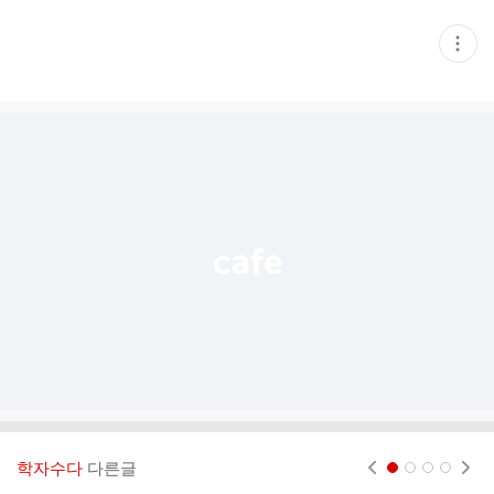
현
재
게
시
글
추
가
기
능
열
기
학자수다
다른글
현재페이지 1
2
3
4