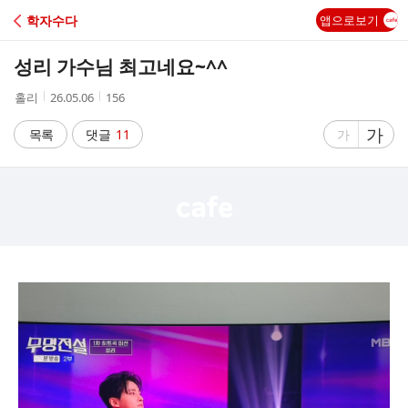
C
학자수다
앱으로보기
A
성리 가수님 최고네요~^^
F
작
작
조
홀리
26.05.06
156
성
성
회
E
자
시
수
글
가
글
목록
댓글
11
가
간
자
자
크
크
기
기
크
작
게
게