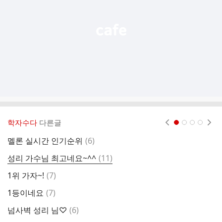
기
학자수다
다른글
현재페이지 1
2
3
4
댓
멜론 실시간 인기순위
(
6
)

글
댓
성리 가수님 최고네요~^^
(
11
)
ㅋ
글
댓
1위 가자~!
(
7
)
휴
글
댓
1등이네요
(
7
)
글
댓
넘사벽 성리 님♡
(
6
)
와
글