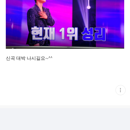
신곡 대박 나시길요~^^
현
재
게
시
글
추
가
기
능
열