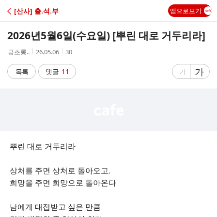
C
[산사] 출.석.부
앱으로보기
A
2026년5월6일(수요일) [뿌린 대로 거두리라]
F
작
작
조
금초롱..
26.05.06
30
성
성
회
E
자
시
수
글
가
글
목록
댓글
11
가
간
자
자
크
크
기
기
크
작
게
게
뿌린 대로 거두리라
상처를 주면 상처로 돌아오고,
희망을 주면 희망으로 돌아온다.
남에게 대접받고 싶은 만큼