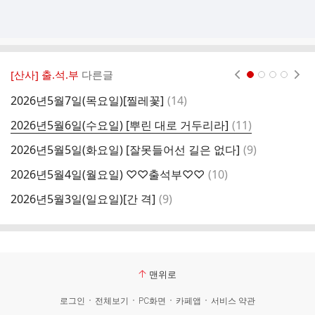
[산사] 출.석.부
다른글
현재페이지 1
2
3
4
댓
2026년5월7일(목요일)[찔레꽃]
(
14
)
2
글
댓
2026년5월6일(수요일) [뿌린 대로 거두리라]
(
11
)
,
글
댓
2026년5월5일(화요일) [잘못들어선 길은 없다]
(
9
)
2
글
댓
2026년5월4일(월요일) ♡♡출석부♡♡
(
10
)
2
글
댓
2026년5월3일(일요일)[간 격]
(
9
)
2
글
맨위로
로그인
전체보기
PC화면
카페앱
서비스 약관