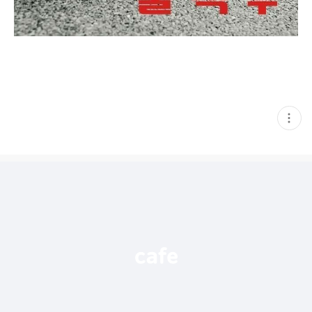
현
재
게
시
글
추
가
기
능
열
기