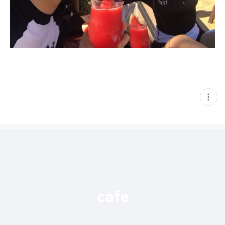
현
재
게
시
글
추
가
기
능
열
기