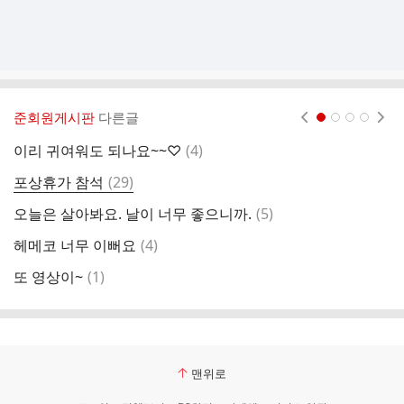
준회원게시판
다른글
현재페이지 1
2
3
4
댓
이리 귀여워도 되나요~~♡
(
4
)
마
글
댓
포상휴가 참석
(
29
)
아
글
댓
오늘은 살아봐요. 날이 너무 좋으니까.
(
5
)
라
글
댓
헤메코 너무 이뻐요
(
4
)
너
글
댓
또 영상이~
(
1
)
글
맨위로