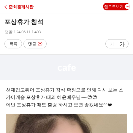
C
준회원게시판
앱으로보기
A
포상휴가 참석
F
작
작
조
댕말
24.06.11
403
성
성
회
E
자
시
수
글
가
글
목록
댓글
29
가
간
자
자
크
크
기
기
크
작
게
게
선재업고튀어 포상휴가 참석 확정으로 인해 다시 보는 스
카이캐슬 포상휴가 때의 혜윤배우님~~😍😍
이번 포상휴가 때도 힐링 하시고 오면 좋겠네요^^❤️