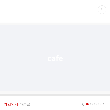
현
재
게
시
글
추
가
기
능
열
기
가입인사
다른글
현재페이지 1
2
3
4