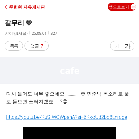
C
준회원 자유게시판
앱으로보기
A
갈무리 🩵
F
작
작
조
샤이킹(서울)
25.08.01
327
성
성
회
E
자
시
수
글
가
글
목록
댓글
7
가
간
자
자
크
크
기
기
크
작
게
게
다시 들어도 너무 좋으네요................ 🩵 민준님 목소리로 풀
로 들으면 쓰러지겠죠.......?😊
https://youtu.be/KuSfWOWpahA?si=6KkoUd2bb8Lnrcge