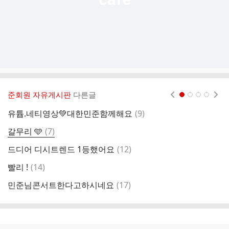
준회원 자유게시판
다른글
현재페이지 1
2
3
4
댓
유튭.네티영상💚대한민준함께해요
(
9
)
유
글
댓
갈무리 🩵
(
7
)

글
댓
드디어 디시트렌드 1등했어요
(
12
)
트
글
댓
빨리 !
(
14
)

글
댓
민준님콘서트한다고하시네요
(
17
)
유
글