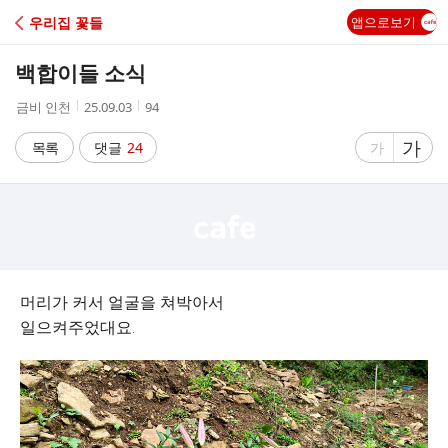
C
우리집 꽃들
앱으로보기
A
백합이들 소식
F
작
작
조
금비 인천
25.09.03
94
성
성
회
E
자
시
수
글
가
글
목록
댓글
24
가
간
자
자
크
크
기
기
크
작
게
게
머리가 커서 얼굴을 쳐박아서
일으켜주었대요.