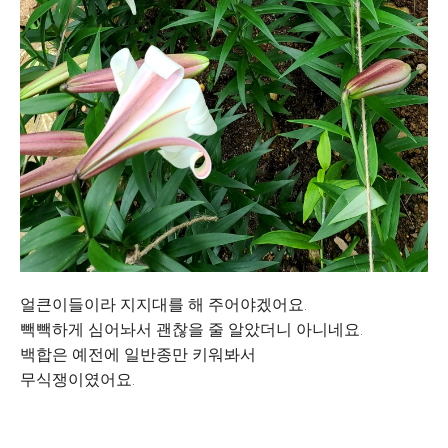
얼큰이들이라 지지대를 해 주어야겠어요.
빽빽하게 심어놔서 괜찮을 줄 알았더니 아니네요.
백합은 예전에 일반종만 키워봐서
무식쟁이였어요.