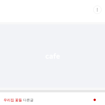
현
재
게
시
글
추
가
기
능
열
기
우리집 꽃들
다른글
현재페이지 1