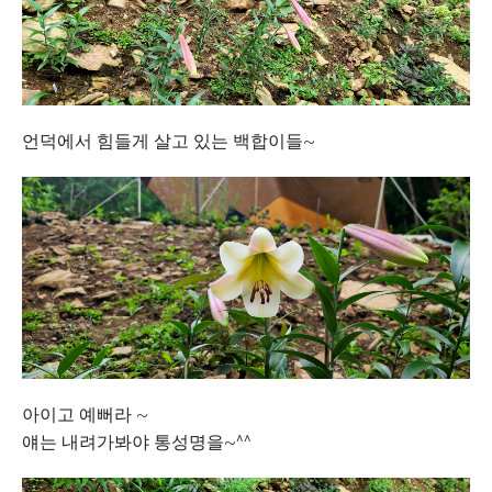
언덕에서 힘들게 살고 있는 백합이들~
아이고 예뻐라 ~
얘는 내려가봐야 통성명을~^^