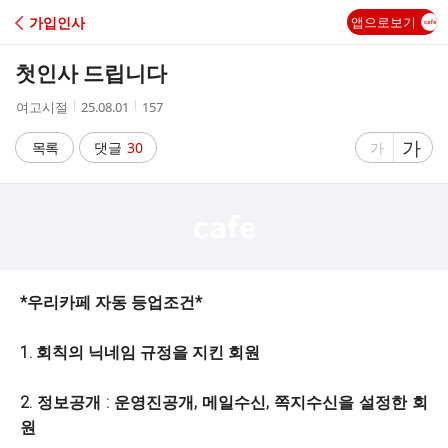
C
가입인사
앱으로보기
A
첫인사 드립니다
F
작
작
조
여고시절
25.08.01
157
성
성
회
E
자
시
수
글
가
글
목록
댓글
30
가
간
자
자
크
크
기
기
크
작
게
게
*우리카페 자동 등업조건*
1. 회칙의 닉네임 규정을 지킨 회원
2. 정보공개 : 운영진공개, 메일수신, 쪽지수신을 설정한 회
원