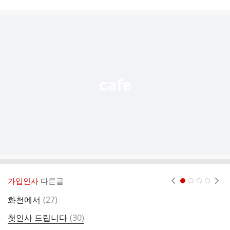
시
글
추
가
기
능
열
기
가입인사
다른글
현재페이지 1
2
3
4
댓
화천에서
(
27
)
화
글
댓
첫인사 드립니다
(
30
)
화
글