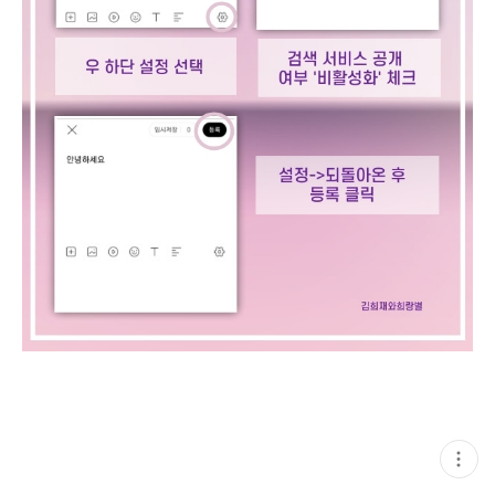
현
재
게