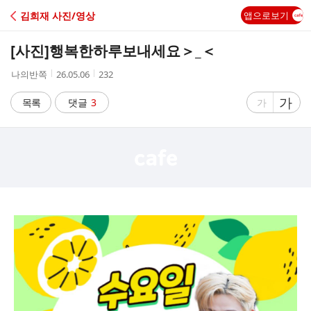
C
김희재 사진/영상
앱으로보기
A
[사진]
행복한하루보내세요＞_＜
F
작
작
조
나의반쪽
26.05.06
232
성
성
회
E
자
시
수
글
가
글
목록
댓글
3
가
간
자
자
크
크
기
기
크
작
게
게