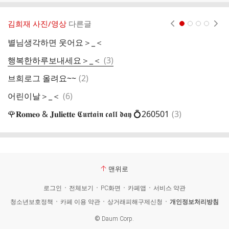
김희재 사진/영상
다른글
현재페이지 1
2
3
4
별님생각하면 웃어요＞_＜
희
댓
행복한하루보내세요＞_＜
(
3
)
글
댓
브희로그 올려요~~
(
2
)
글
댓
어린이날＞_＜
(
6
)
글
댓
🌹𝐑𝐨𝐦𝐞𝐨 & 𝐉𝐮𝐥𝐢𝐞𝐭𝐭𝐞 𝕮𝖚𝖗𝖙𝖆𝖎𝖓 𝖈𝖆𝖑𝖑 𝖉𝖆𝖞 💍260501
(
3
)
동
글
맨위로
로그인
전체보기
PC화면
카페앱
서비스 약관
청소년보호정책
카페 이용 약관
상거래피해구제신청
개인정보처리방침
©
Daum Corp.