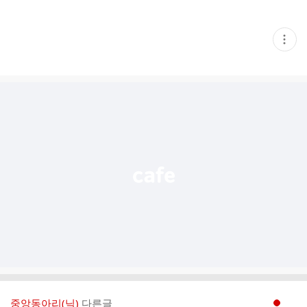
현
재
게
시
글
추
가
기
능
열
기
중앙동아리(닉)
다른글
현재페이지 1