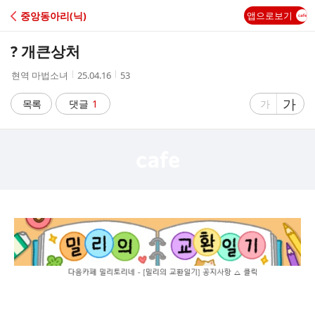
C
중앙동아리(닉)
앱으로보기
A
? 개큰상처
F
작
작
조
현역 마법소녀
25.04.16
53
성
성
회
E
자
시
수
글
가
글
목록
댓글
1
가
간
자
자
크
크
기
기
크
작
게
게