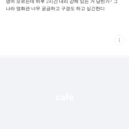
영어 모르는데 하루 2시간 내리 갇혀 있는 거 낭빈가? 그
나라 영화관 너무 궁금하고 구경도 하고 싶긴한디
현
재
게
시
글
추
가
기
능
열
기