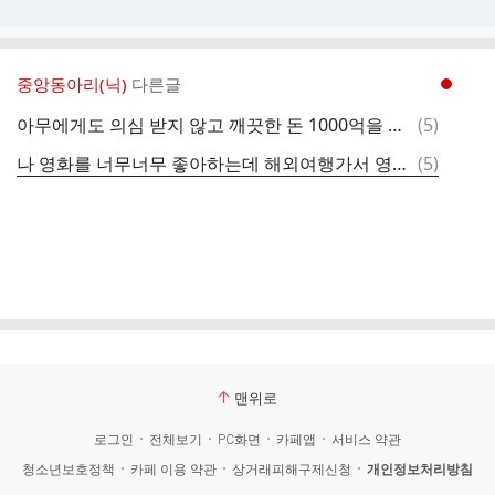
중앙동아리(닉)
다른글
현재페이지 1
댓
아무에게도 의심 받지 않고 깨끗한 돈 1000억을 갖고 싶다
(
5
)
글
댓
나 영화를 너무너무 좋아하는데 해외여행가서 영화관 가는 거 시간낭비일까?
(
5
)
글
맨위로
로그인
전체보기
PC화면
카페앱
서비스 약관
청소년보호정책
카페 이용 약관
상거래피해구제신청
개인정보처리방침