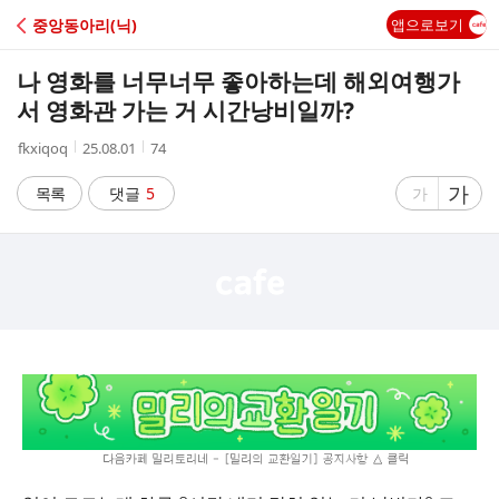
C
중앙동아리(닉)
앱으로보기
A
나 영화를 너무너무 좋아하는데 해외여행가
F
서 영화관 가는 거 시간낭비일까?
작
작
조
fkxiqoq
25.08.01
74
E
성
성
회
자
시
수
글
가
글
목록
댓글
5
가
간
자
자
크
크
기
기
크
작
게
게