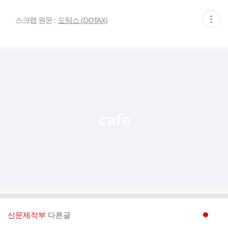
현
스크랩 원문 :
도탁스 (DOTAX)
재
게
시
글
추
가
기
능
열
기
신문제작부
다른글
현재페이지 1