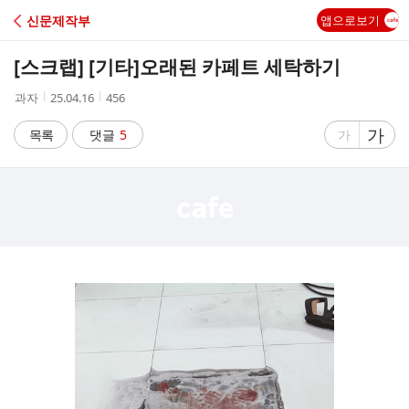
C
신문제작부
앱으로보기
A
[스크랩] [기타]
오래된 카페트 세탁하기
F
작
작
조
과자
25.04.16
456
성
성
회
E
자
시
수
글
가
글
목록
댓글
5
가
간
자
자
크
크
기
기
크
작
게
게