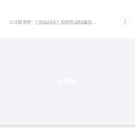
현
스크랩 원문 :
＊여성시대＊ 차분한 20대들의 알흠다운 공간
재
게
시
글
추
가
기
능
열
기