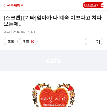
C
신문제작부
앱으로보기
A
[스크랩] [기타]
엄마가 나 계속 이쁘다고 쳐다
F
보는데..
작
작
조
과자
25.07.06
5,321
E
성
성
회
자
시
수
글
가
글
목록
댓글
10
가
간
자
자
크
크
기
기
크
작
게
게