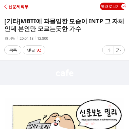
C
신문제작부
앱으로보기
A
[기타]
MBTI에 과몰입한 모습이 INTP 그 자체
F
인데 본인만 모르는듯한 가수
작
작
조
러버덕
20.04.18
12,800
E
성
성
회
자
시
수
글
가
글
목록
댓글
92
가
간
자
자
크
크
기
기
크
작
게
게