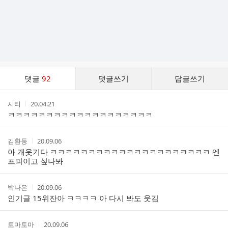
댓
댓글
92
댓글쓰기
답글쓰기
글
댓
작
작
시티
20.04.21
글
성
성
ㅋㅋㅋㅋㅋㅋㅋㅋㅋㅋㅋㅋㅋㅋㅋㅋㅋㅋㅋ
리
자
시
스
간
트
작
작
김환둥
20.09.06
성
성
아 개웃기다 ㅋㅋㅋㅋㅋㅋㅋㅋㅋㅋㅋㅋㅋㅋㅋㅋㅋㅋㅋㅋㅋ 엔
자
시
프피이고 싶나봐
간
작
작
박나은
20.09.06
성
성
인기글 15위잔아 ㅋㅋㅋㅋ 아 다시 봐도 웃김
자
시
간
작
작
토마토마
20.09.06