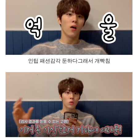
인팁 패션감각 둔하다그래서 개빡침