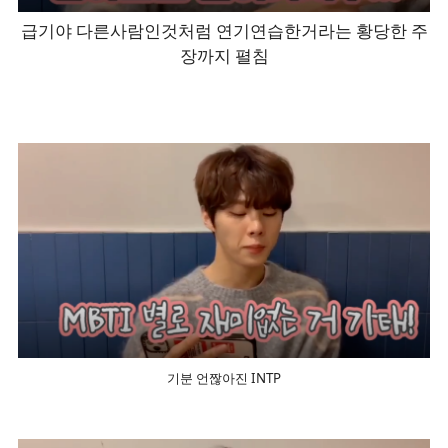
급기야 다른사람인것처럼 연기연습한거라는 황당한 주
장까지 펼침
기분
언짢아진 INTP