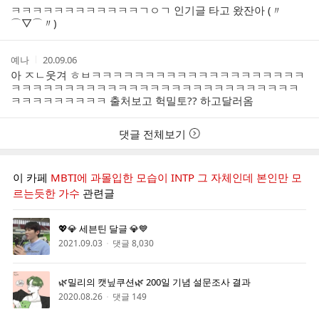
성
성
ㅋㅋㅋㅋㅋㅋㅋㅋㅋㅋㅋㅋㄱㅇㄱ 인기글 타고 왔잔아 (〃
자
시
⌒▽⌒〃)ゝ
간
작
작
예나
20.09.06
성
성
아 ㅈㄴ웃겨 ㅎㅂㅋㅋㅋㅋㅋㅋㅋㅋㅋㅋㅋㅋㅋㅋㅋㅋㅋㅋㅋㅋ
자
시
ㅋㅋㅋㅋㅋㅋㅋㅋㅋㅋㅋㅋㅋㅋㅋㅋㅋㅋㅋㅋㅋㅋㅋㅋㅋㅋㅋ
간
ㅋㅋㅋㅋㅋㅋㅋㅋㅋ 출처보고 헉밀토?? 하고달러옴
댓글 전체보기
이 카페
MBTI에 과몰입한 모습이 INTP 그 자체인데 본인만 모
르는듯한 가수
관련글
💖💎 세븐틴 달글 💎💙
2021.09.03
댓글 8,030
🌿밀리의 캣닢쿠션🌿 200일 기념 설문조사 결과
2020.08.26
댓글 149