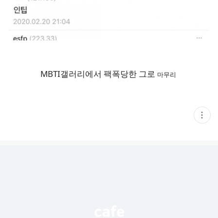
MBTI갤러리에서 팩폭당한 그로
마무리
현
재
게
시
글
추
가
기
능
열
기