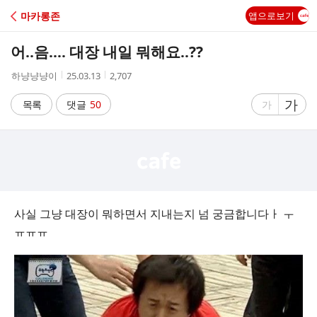
C
마카롱존
앱으로보기
A
어..음…. 대장 내일 뭐해요..??
F
작
작
조
하냥냥냥이
25.03.13
2,707
성
성
회
E
자
시
수
글
가
글
목록
댓글
50
가
간
자
자
크
크
기
기
크
작
게
게
사실 그냥 대장이 뭐하면서 지내는지 넘 궁금합니다ㅏ ㅜ
ㅠㅠㅠ