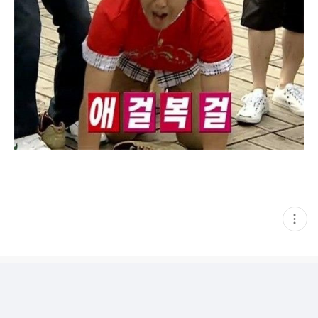
현
재
게
시
글
추
가
기
능
열