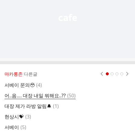
기
마카롱존
다른글
현재페이지 1
2
3
4
댓
서베이 문의🥹
(
4
)
개
글
댓
어..음…. 대장 내일 뭐해요..??
(
50
)
팬
글
댓
대장 제가 라방 알림🔔
(
1
)
봄
글
댓
현상시💝
(
3
)
꿈
글
댓
서베이
(
5
)
대
글