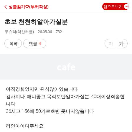
C
싱글찾기♡(부커작성)
앱으로보기
A
초보 천천히알아가실분
F
작
작
조
무슈리(익산커플)
26.05.06
732
성
성
회
E
자
시
수
글
가
글
목록
댓글
4
가
간
자
자
크
크
기
기
크
작
게
게
아직경험없지만 관심많이있습니다
검사지나, 매너좋고 목적보단알아가실분..40대이상죄송합
니다
36세고 156에 50키로초반 못나지않습니다
라인아이디주세요