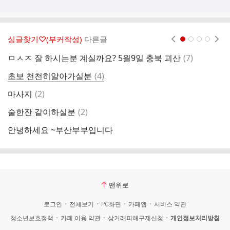
싱글찾기♡(부커작성)
다른글
현재페이지 1
2
3
4
댓
ㅁㅅㅈ 잘 하시는분 계실까요? 5월9일 충북 괴산
(
7
)
글
댓
초보 천천히알아가실분
(
4
)
글
댓
마사지
(
2
)
바
글
댓
술한잔 같이하실분
(
2
)
인
글
안녕하세요 ~부산부부입니다
군
맨위로
로그인
전체보기
PC화면
카페앱
서비스 약관
청소년보호정책
카페 이용 약관
상거래피해구제신청
개인정보처리방침