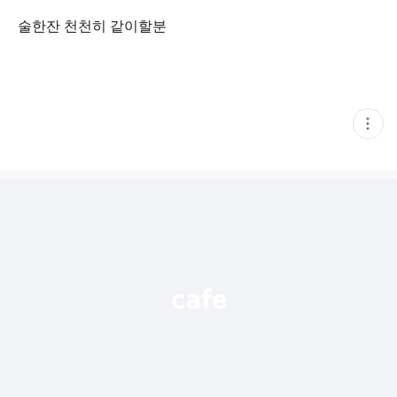
술한잔 천천히 같이할분
현
재
게
시
글
추
가
기
능
열
기