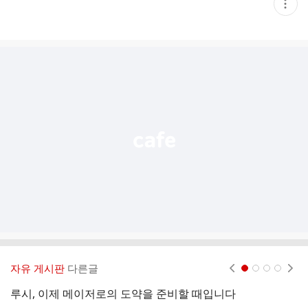
현
재
게
시
글
추
가
기
능
열
기
자유 게시판
다른글
현재페이지 1
2
3
4
루시, 이제 메이저로의 도약을 준비할 때입니다
아