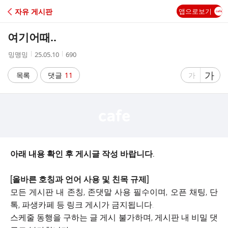
C
자유 게시판
앱으로보기
A
여기어때..
F
작
작
조
밍맹밍
25.05.10
690
성
성
회
E
자
시
수
글
가
글
목록
댓글
11
가
간
자
자
크
크
기
기
크
작
게
게
아래 내용 확인 후 게시글 작성 바랍니다.
[올바른 호칭과 언어 사용 및 친목 규제]
모든 게시판 내 존칭, 존댓말 사용 필수이며, 오픈 채팅, 단
톡, 파생카페 등 링크 게시가 금지됩니다.
스케줄 동행을 구하는 글 게시 불가하며, 게시판 내 비밀 댓