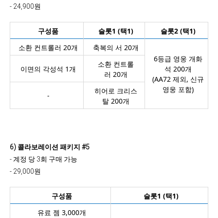
- 24,900원
구성품
슬롯1 (택1)
슬롯2 (택1)
소환 컨트롤러 20개
축복의 서 20개
6등급 영웅 개화
소환 컨트롤
이면의 각성석 1개
석 200개
러 20개
(AA72 제외,
신규
영웅 포함
)
히어로 크리스
-
탈 200개
6) 콜라보레
이션 패키지 #5
- 계정 당 3회 구매 가능
- 29,000원
구성품
슬롯1 (택1)
유료 젬 3,000개