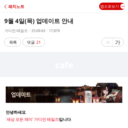
C
패치노트
앱으로보기
A
9월 4일(목) 업데이트 안내
F
작
작
조
가디언 테일즈
25.09.03
17,879
성
성
회
E
자
시
수
글
가
글
목록
댓글
21
가
간
자
자
크
크
기
기
크
작
게
게
안녕하세요
.
'세상 모든 재미' 가디언 테일즈
입니다.