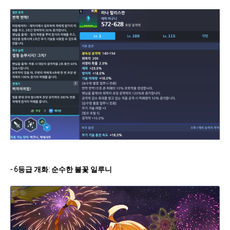
- 6등급 개화: 순수한 불꽃 일루니