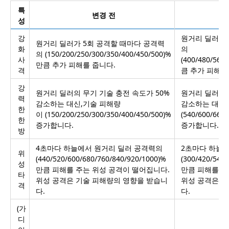
특
변경 전
성
강
원거리 딜러가 
원거리 딜러가 5회 공격할 때마다 공격력
화
의
의 (150/200/250/300/350/400/450/500)%
사
(400/480/560
만큼 추가 피해를 줍니다.
격
큼 추가 피해를
강
원거리 딜러의 무기 기술 충전 속도가 50%
원거리 딜러의 
력
감소하는 대신,기술 피해량
감소하는 대신,
한
이
(150/200/250/300/350/400/450/500)%
(540/600/660
한
증가합니다.
증가합니다.
방
4초마다 하늘에서 원거리 딜러 공격력의
2초마다 하늘
위
(440/520/600/680/760/840/920/1000)%
(300/420/540
성
만큼 피해를 주는 위성 공격이 떨어집니다.
만큼 피해를 주
타
위성 공격은 기술 피해량의 영향을 받습니
위성 공격은 기
격
다.
다.
(가
디