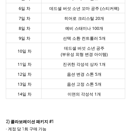
6일 차
데드셀 버섯 소년 꼬마 공주 (스티커팩)
7일 차
히어로 크리스탈 20개
8일 차
예비 스태미나 100개
9일 차
선택 소환 컨트롤러 5개
데드셀 버섯 소년 공주
10일 차
(부유성 외형 변경 아이템)
11일 차
진귀한 각성석 상자 1개
12일 차
옵션 변경 스톤 5개
13일 차
옵션 고정 스톤 5개
14일 차
이면의 각성석 1개
2) 콜라보레이션 패키지 #1
- 계정 당 1회 구매 가능