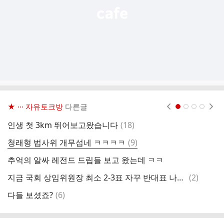
★ ··· 자유토크방
다른글
현재페이지 1
2
3
4
댓
인생 첫 3km 뛰어보고왔습니다
(
18
)
오
글
댓
청래형 법사위 개무섭네 ㅋㅋㅋㅋ
(
9
)
빌
글
추억의 알싸 레전드 드립들 보고 왔는데 ㅋㅋ
댓
지금 국회 상임위원장 최소 2-3표 자꾸 반대표 나오는데...개혁신당표 일까요??
(
2
)
앞
글
댓
다들 보셨죠?
(
6
)
다
글