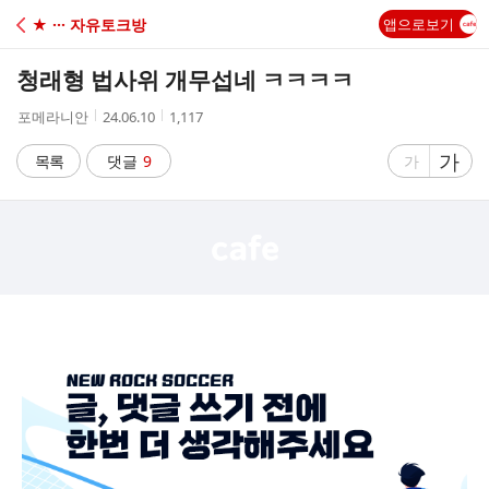
C
★ ··· 자유토크방
앱으로보기
A
청래형 법사위 개무섭네 ㅋㅋㅋㅋ
F
작
작
조
포메라니안
24.06.10
1,117
성
성
회
E
자
시
수
글
가
글
목록
댓글
9
가
간
자
자
크
크
기
기
크
작
게
게