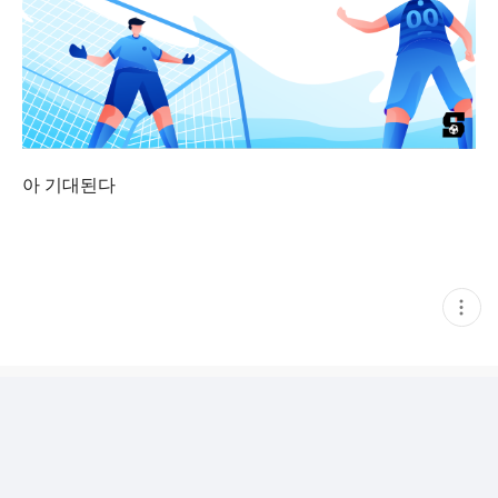
아 기대된다
현
재
게
시
글
추
가
기
능
열
기