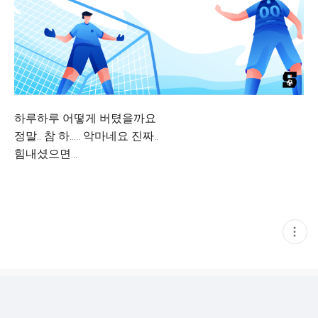
하루하루 어떻게 버텼을까요
정말.. 참 하….. 악마네요 진짜..
힘내셨으면…
현
재
게
시
글
추
가
기
능