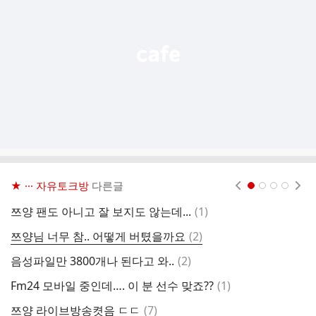
열
기
★ ··· 자유토크방
다른글
현재페이지 1
2
3
4
댓
쯔양 팬도 아니고 잘 보지도 않는데...
(
1
)
요
글
댓
쯔양님 너무 참.. 어떻게 버텼을까요
(
2
)
야
글
댓
음성파일만 3800개나 된다고 와..
(
2
)
오
글
댓
Fm24 모바일 중인데…. 이 분 선수 맞죠??
(
1
)
기
글
댓
쯔양 라이브방송켯음 ㄷㄷ
(
7
)
반