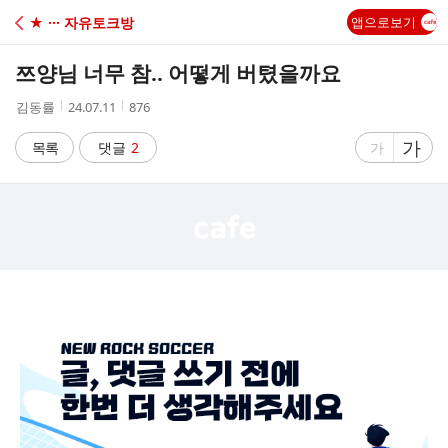
C
★ ··· 자유토크방
앱으로보기
A
쯔양님 너무 참.. 어떻게 버텼을까요
F
작
작
조
김동률
24.07.11
876
성
성
회
E
자
시
수
글
가
글
목록
댓글
2
가
간
자
자
크
크
기
기
크
작
게
게