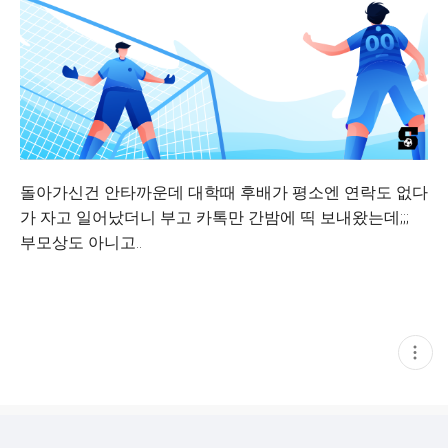
돌아가신건 안타까운데 대학때 후배가 평소엔 연락도 없다
가 자고 일어났더니 부고 카톡만 간밤에 띡 보내왔는데;;;
부모상도 아니고..
현
재
게
시
글
추
가