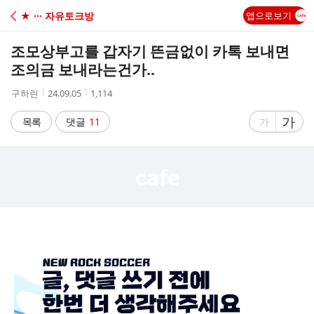
C
★ ··· 자유토크방
앱으로보기
A
조모상부고를 갑자기 뜬금없이 카톡 보내면
F
조의금 보내라는건가..
작
작
조
구하린
24.09.05
1,114
E
성
성
회
자
시
수
글
가
글
목록
댓글
11
가
간
자
자
크
크
기
기
크
작
게
게