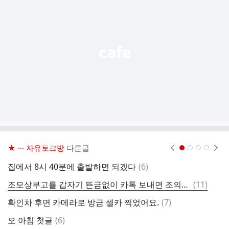
기
능
열
기
★ ··· 자유토크방
다른글
현재페이지 1
2
3
4
댓
집에서 8시 40분에 출발하면 되겠다
(
6
)
인
글
댓
조모상부고를 갑자기 뜬금없이 카톡 보내면 조의금 보내라는건가..
(
11
)
글
댓
확인차 후면 카메라로 방금 셀카 찍었어요.
(
7
)
쿠
글
댓
오 아침 첫글
(
6
)
맥