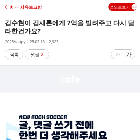
C
★ ··· 자유토크방
앱으로보기
A
김수현이 김새론에게 7억을 빌려주고 다시 달
F
라한건가요?
작
작
조
2025happy
25.03.13
2,923
E
성
성
회
자
시
수
글
가
글
목록
댓글
2
가
간
자
자
크
크
기
기
크
작
게
게