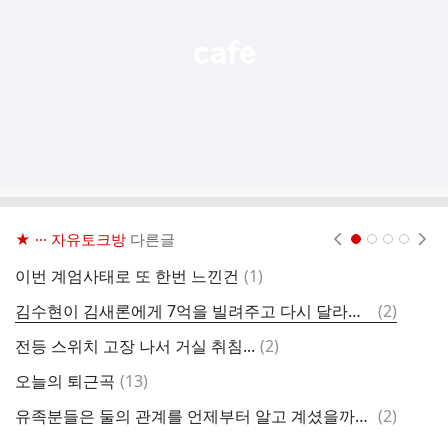
기
★ ··· 자유토크방
다른글
현재페이지 1
2
3
4
댓
이번 계엄사태로 또 한번 느낀건
(
1
)
글
댓
김수현이 김새론에게 7억을 빌려주고 다시 달라한건가요?
(
2
)
글
댓
전등 스위치 고장 나서 거실 취침...
(
2
)
요
글
댓
오늘의 퇴근곡
(
13
)
감
글
댓
유족분들은 둘의 관계를 언제부터 알고 계셨을까요?
(
2
)
휘
글