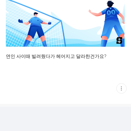
연인 사이때 빌려줬다가 헤어지고 달라한건가요?
현
재
게
시
글
추
가
기
능
열