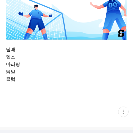
담배
헬스
마라탕
닭발
클럽
현
재
게
시
글