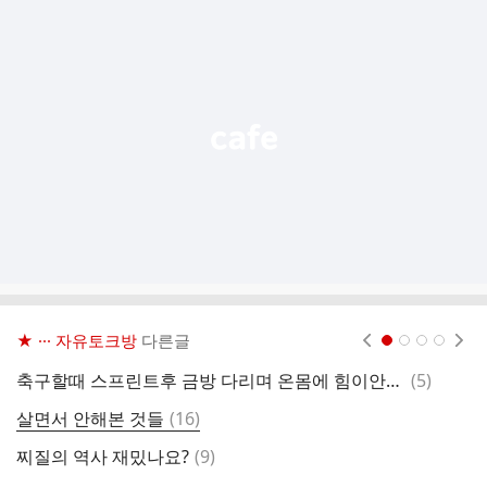
추
가
기
능
열
기
★ ··· 자유토크방
다른글
현재페이지 1
2
3
4
댓
축구할때 스프린트후 금방 다리며 온몸에 힘이안들어기서 다음동작을 못하겠는데 이겅 해결하려면 어떤운동을 위주로 하는게 좋을까요?
(
5
)
김
글
댓
살면서 안해본 것들
(
16
)
영
글
댓
찌질의 역사 재밌나요?
(
9
)
글