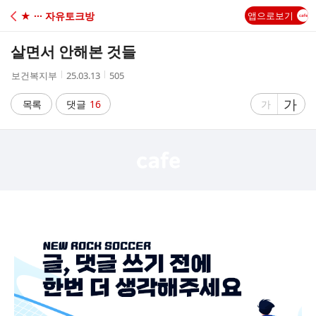
C
★ ··· 자유토크방
앱으로보기
A
살면서 안해본 것들
F
작
작
조
보건복지부
25.03.13
505
성
성
회
E
자
시
수
글
가
글
목록
댓글
16
가
간
자
자
크
크
기
기
크
작
게
게