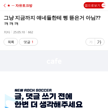
C
★ ··· 자유토크방
앱으로보기
A
그냥 지금까지 얘네들한테 삥 뜯은거 아님??
F
ㅋㅋㅋ
작
작
조
치타
25.05.10
662
E
성
성
회
자
시
수
글
가
글
목록
댓글
1
가
간
자
자
크
크
기
기
크
작
게
게