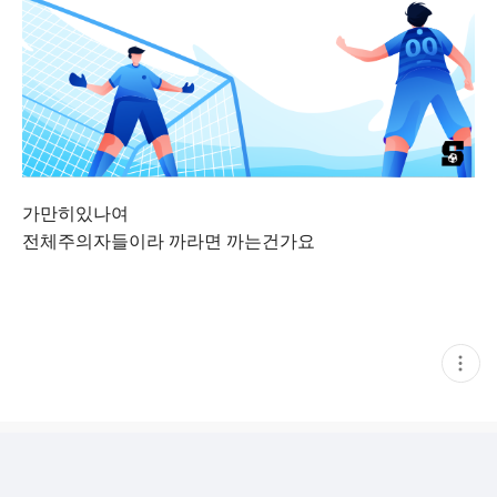
가만히있나여
전체주의자들이라 까라면 까는건가요
현
재
게
시
글
추
가
기
능