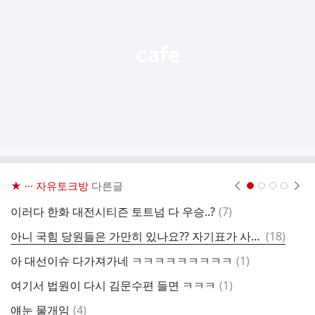
열
기
★ ··· 자유토크방
다른글
현재페이지 1
2
3
4
댓
이러다 한화 대전시티즌 토트넘 다 우승..?
(
7
)
저
글
댓
아니 국힘 당원들은 가만히 있나요?? 자기표가 사표가됐는데
(
18
)
글
댓
아 대선이슈 다가져가네 ㅋㅋㅋㅋㅋㅋㅋㅋㅋ
(
1
)
누
글
댓
여기서 법원이 다시 김문수편 들면 ㅋㅋㅋ
(
1
)
글
댓
얘눈 물개임
(
4
)
당