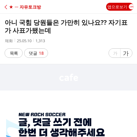
C
★ ··· 자유토크방
앱으로보기
A
아니 국힘 당원들은 가만히 있나요?? 자기표
F
가 사표가됐는데
작
작
조
채화
25.05.10
1,313
E
성
성
회
자
시
수
글
가
글
목록
댓글
18
가
간
자
자
크
크
기
기
크
작
게
게