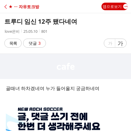
C
★ ··· 자유토크방
앱으로보기
A
트루디 임신 12주 됐다네여
F
작
작
조
love은비
25.05.10
801
성
성
회
E
자
시
수
글
가
글
목록
댓글
3
가
간
자
자
크
크
기
기
크
작
게
게
골때녀 하차겠네여 누가 들어올지 궁금하네여