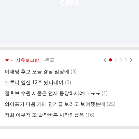
★ ··· 자유토크방
다른글
현재페이지 1
2
3
4
댓
이재명 후보 오늘 경남 일정에
(
3
)
한
글
댓
트루디 임신 12주 됐다네여
(
3
)
관
글
댓
잼후보 수원 서울은 언제 등장하시려나 ㅠㅠ
(
1
)
바
글
댓
와이프가 다음 카페 인기글 보라고 보여줬는데
(
25
)
이
글
댓
저희 아부지 또 발작버튼 시작하셨음
(
16
)
전
글