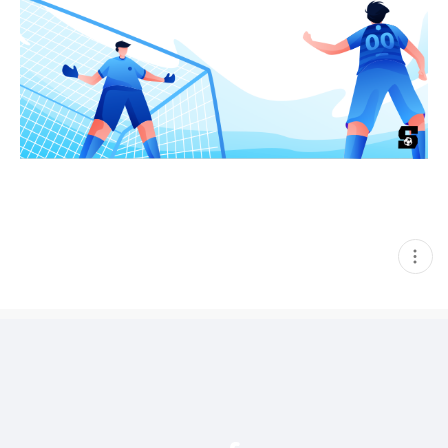
현
재
게
시
글
추
가
기
능
열
기