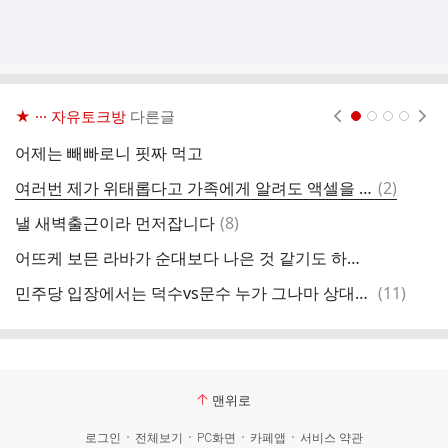
★ ··· 자유토크방
다른글
현재페이지 1
2
3
4
어제는 빼빠로니 핏짜 먹고
인
댓
여러번 제가 위태롭다고 가족에게 알려도 액셀을 자꾸 밟게 하면 어쩔까요
(
2
)
내
글
댓
낼 새벽출근이라 먼저잡니다
(
8
)
추
글
어뜨케 보믄 라바가 순대보다 나은 것 같기도 하네요
선
댓
민주당 입장에서는 덕수vs문수 누가 그나마 상대가 나을까요?
(
11
)
진
글
맨위로
로그인
전체보기
PC화면
카페앱
서비스 약관