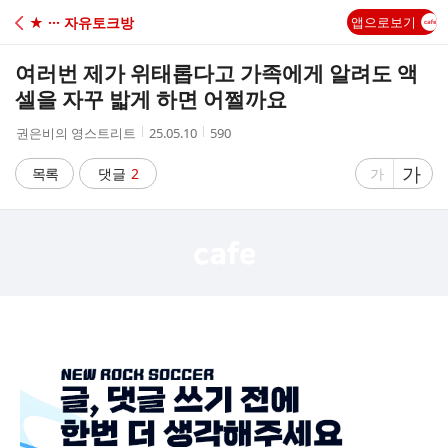
C
★ ··· 자유토크방
앱으로보기
A
여러번 제가 위태롭다고 가족에게 알려도 액
F
셀을 자꾸 밟게 하면 어쩔까요
작
작
조
권은비의 영스트리트
25.05.10
590
E
성
성
회
자
시
수
글
가
글
목록
댓글
2
가
간
자
자
크
크
기
기
크
작
게
게