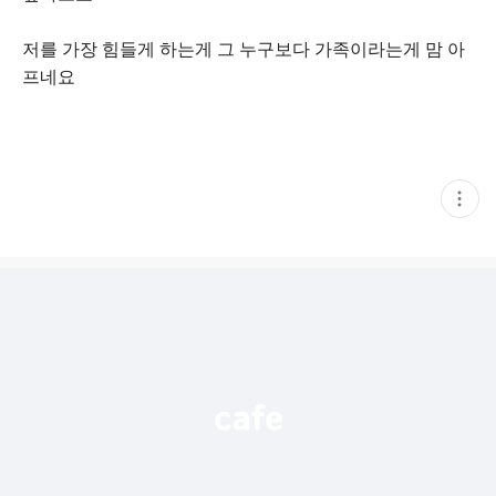
저를 가장 힘들게 하는게 그 누구보다 가족이라는게 맘 아
프네요
현
재
게
시
글
추
가
기
능
열
기