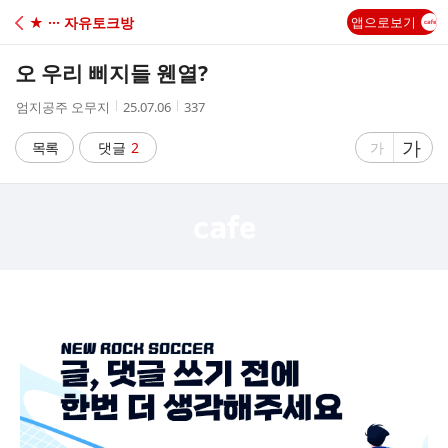
C
★ ··· 자유토크방
앱으로보기
A
오 우리 삐지들 웬열?
F
작
작
조
엄지공주 오무지
25.07.06
337
성
성
회
E
자
시
수
글
가
글
목록
댓글
2
가
간
자
자
크
크
기
기
크
작
게
게