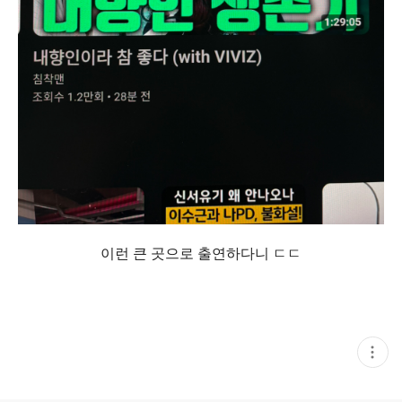
이런 큰 곳으로 출연하다니 ㄷㄷ
현
재
게
시