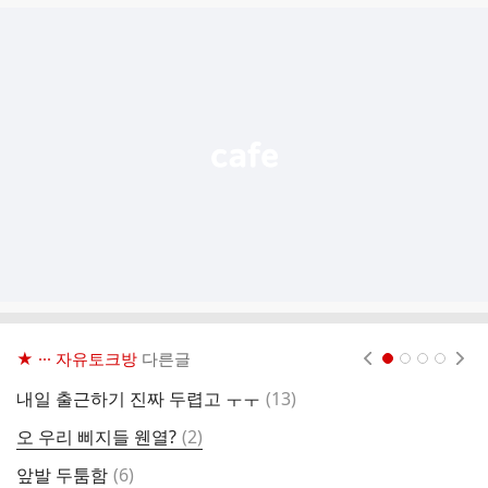
글
추
가
기
능
열
기
★ ··· 자유토크방
다른글
현재페이지 1
2
3
4
댓
내일 출근하기 진짜 두렵고 ㅜㅜ
(
13
)
글
댓
오 우리 삐지들 웬열?
(
2
)
글
댓
앞발 두툼함
(
6
)
전