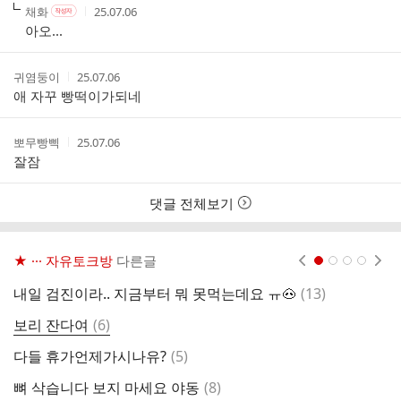
작
작
작
채화
25.07.06
작
성
성
성
성
아오...
자
자
시
자
본
간
인
작
작
귀염둥이
25.07.06
여
성
성
애 자꾸 빵떡이가되네
부
자
시
간
작
작
뽀무빵삑
25.07.06
성
성
잘잠
자
시
간
댓글 전체보기
★ ··· 자유토크방
다른글
현재페이지 1
2
3
4
댓
내일 검진이라.. 지금부터 뭐 못먹는데요 ㅠ🐽
(
13
)
오
글
댓
보리 잔다여
(
6
)
부
글
댓
다들 휴가언제가시나유?
(
5
)
글
댓
뼈 삭습니다 보지 마세요 야동
(
8
)