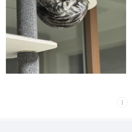
현
재
게
시
글
추
가