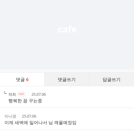
기
능
열
기
댓
댓글
6
댓글쓰기
답글쓰기
글
댓
작
작
작
채화
25.07.06
작
글
성
성
성
성
행복한 꿈 꾸는중
리
자
자
시
자
스
본
간
인
트
작
작
이나경
25.07.06
여
성
성
이제 새벽에 일어나서 님 깨울예정임
부
자
시
간