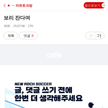
C
★ ··· 자유토크방
앱으로보기
A
보리 잔다여
F
작
작
조
채화
25.07.06
270
성
성
회
E
자
시
수
글
가
글
목록
댓글
6
가
간
자
자
크
크
기
기
크
작
게
게