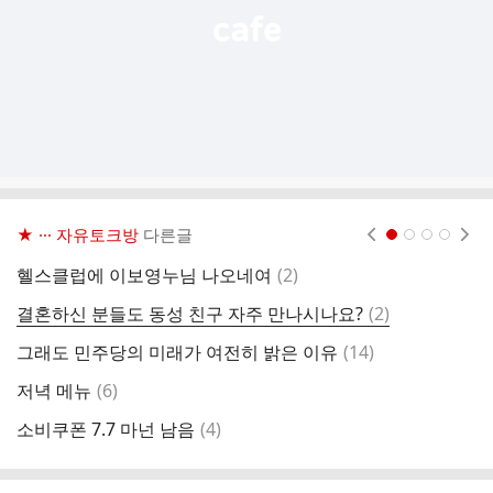
★ ··· 자유토크방
다른글
현재페이지 1
2
3
4
댓
혤스클럽에 이보영누님 나오네여
(
2
)
5
글
댓
결혼하신 분들도 동성 친구 자주 만나시나요?
(
2
)
히
글
댓
그래도 민주당의 미래가 여전히 밝은 이유
(
14
)
글
댓
저녁 메뉴
(
6
)
윤
글
댓
소비쿠폰 7.7 마넌 남음
(
4
)
김
글