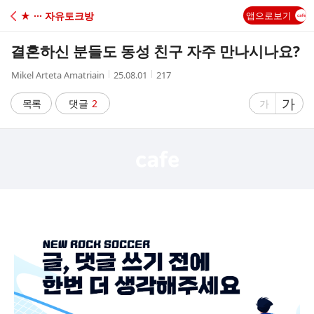
C
★ ··· 자유토크방
앱으로보기
A
결혼하신 분들도 동성 친구 자주 만나시나요?
F
작
작
조
Mikel Arteta Amatriain
25.08.01
217
성
성
회
E
자
시
수
글
가
글
목록
댓글
2
가
간
자
자
크
크
기
기
크
작
게
게