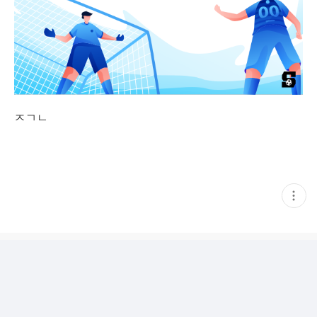
ㅈㄱㄴ
현
재
게
시
글
추
가
기
능
열
기