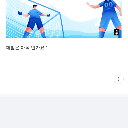
제철은 아직 인가요?
현
재
게
시
글
추
가
기
능
열
기