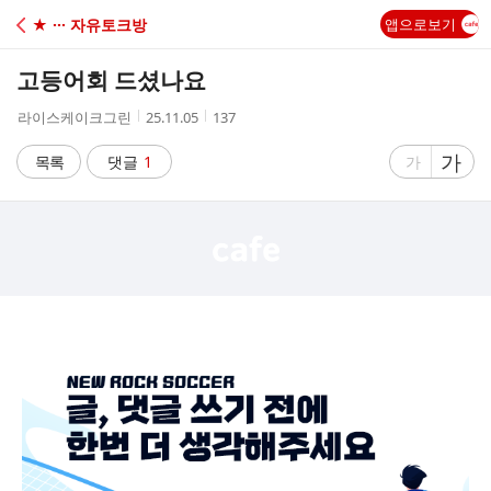
C
★ ··· 자유토크방
앱으로보기
A
고등어회 드셨나요
F
작
작
조
라이스케이크그린
25.11.05
137
성
성
회
E
자
시
수
글
가
글
목록
댓글
1
가
간
자
자
크
크
기
기
크
작
게
게