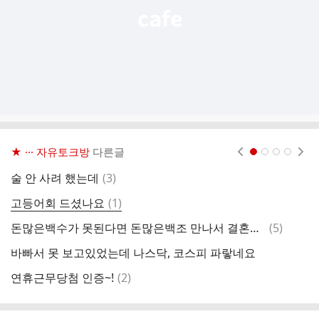
★ ··· 자유토크방
다른글
현재페이지 1
2
3
4
댓
술 안 사려 했는데
(
3
)
ㄷ
글
댓
고등어회 드셨나요
(
1
)
락
글
댓
돈많은백수가 못된다면 돈많은백조 만나서 결혼하고픔
(
5
)
이
글
바빠서 못 보고있었는데 나스닥, 코스피 파랗네요
댓
연휴근무당첨 인증~!
(
2
)
글