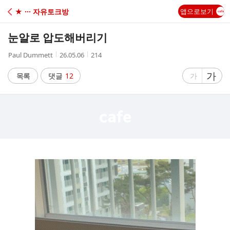
C
★ ··· 자유토크방
앱으로보기
A
눈알로 압도해버리기
F
작
작
조
Paul Dummett
26.05.06
214
성
성
회
E
자
시
수
글
가
글
목록
댓글
12
가
간
자
자
크
크
기
기
크
작
게
게