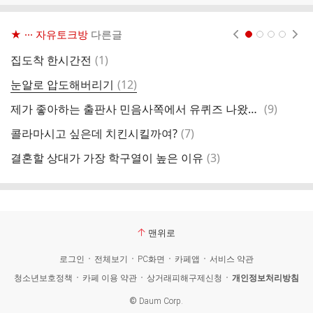
★ ··· 자유토크방
다른글
현재페이지 1
2
3
4
댓
집도착 한시간전
(
1
)
기
글
댓
눈알로 압도해버리기
(
12
)
이
글
댓
제가 좋아하는 출판사 민음사쪽에서 유퀴즈 나왔네여!!!!!!!!!!!!!
(
9
)
여
글
댓
콜라마시고 싶은데 치킨시킬까여?
(
7
)
글
댓
결혼할 상대가 가장 학구열이 높은 이유
(
3
)
오
글
맨위로
로그인
전체보기
PC화면
카페앱
서비스 약관
청소년보호정책
카페 이용 약관
상거래피해구제신청
개인정보처리방침
©
Daum Corp.