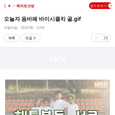
C
★ ··· 해외토크방
앱으로보기
A
오늘자 음바페 바이시클킥 골.gif
F
작
작
조
라일라일
25.07.06
2,376
성
성
회
E
자
시
수
글
가
글
목록
댓글
6
가
간
자
자
크
크
기
기
크
작
게
게