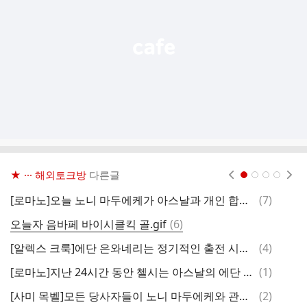
열
기
★ ··· 해외토크방
다른글
현재페이지 1
2
3
4
댓
[로마노]오늘 노니 마두에케가 아스날과 개인 합의에 도달
(
7
)
글
댓
오늘자 음바페 바이시클킥 골.gif
(
6
)
[
글
댓
[알렉스 크룩]에단 은와네리는 정기적인 출전 시간이 보장되지 않는 한 아스날에서 재계약을 맺는 것을 꺼림
(
4
)
맨
글
댓
[로마노]지난 24시간 동안 첼시는 아스날의 에단 은와네리의 상황에 대해 문의
(
1
)
글
댓
[사미 목벨]모든 당사자들이 노니 마두에케와 관련된 거래가 가능하다는 느낌을 갖고 있습니다.
(
2
)
바