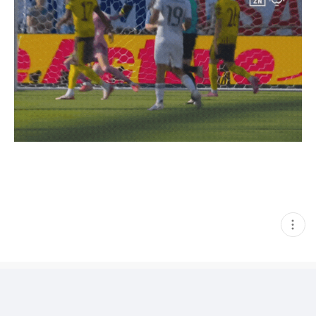
현
재
게
시
글
추
가
기
능